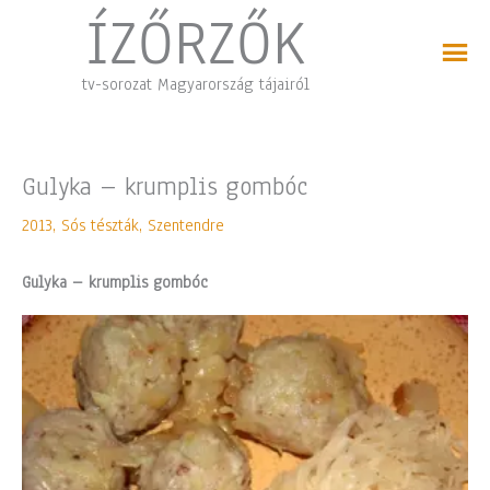
Skip
ÍZŐRZŐK
to
content
tv-sorozat Magyarország tájairól
Gulyka – krumplis gombóc
2013
,
Sós tészták
,
Szentendre
Gulyka – krumplis gombóc