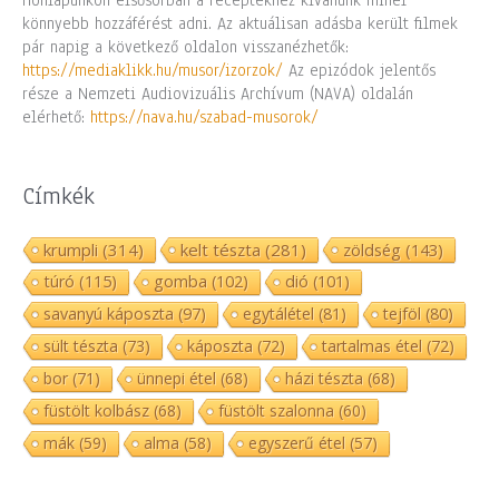
Honlapunkon elsősorban a receptekhez kívánunk minél
könnyebb hozzáférést adni. Az aktuálisan adásba került filmek
pár napig a következő oldalon visszanézhetők:
https://mediaklikk.hu/musor/izorzok/
Az epizódok jelentős
része a Nemzeti Audiovizuális Archívum (NAVA) oldalán
elérhető:
https://nava.hu/szabad-musorok/
Címkék
krumpli
(314)
kelt tészta
(281)
zöldség
(143)
túró
(115)
gomba
(102)
dió
(101)
savanyú káposzta
(97)
egytálétel
(81)
tejföl
(80)
sült tészta
(73)
káposzta
(72)
tartalmas étel
(72)
bor
(71)
ünnepi étel
(68)
házi tészta
(68)
füstölt kolbász
(68)
füstölt szalonna
(60)
mák
(59)
alma
(58)
egyszerű étel
(57)