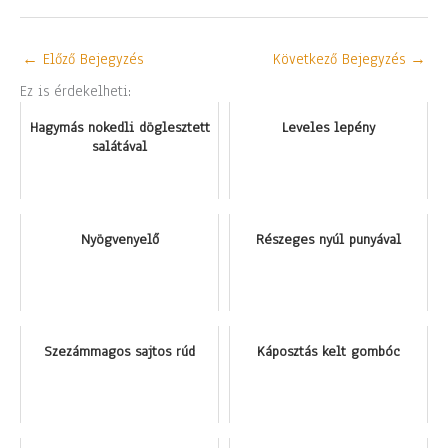
←
Előző Bejegyzés
Következő Bejegyzés
→
Ez is érdekelheti:
Hagymás nokedli döglesztett
Leveles lepény
salátával
Nyögvenyelő
Részeges nyúl punyával
Szezámmagos sajtos rúd
Káposztás kelt gombóc