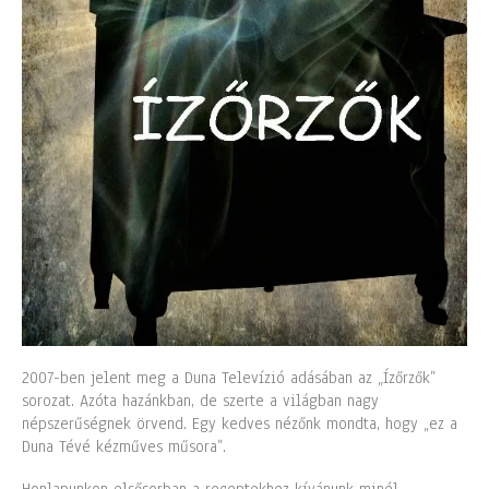
2007-ben jelent meg a Duna Televízió adásában az „Ízőrzők”
sorozat. Azóta hazánkban, de szerte a világban nagy
népszerűségnek örvend. Egy kedves nézőnk mondta, hogy „ez a
Duna Tévé kézműves műsora”.