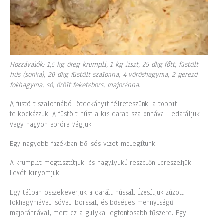
Hozzávalók: 1,5 kg öreg krumpli, 1 kg liszt, 25 dkg főtt, füstölt
hús (sonka), 20 dkg füstölt szalonna, 4 vöröshagyma, 2 gerezd
fokhagyma, só, őrölt feketebors, majoránna.
A füstölt szalonnából ötdekányit félreteszünk, a többit
felkockázzuk. A füstölt húst a kis darab szalonnával ledaráljuk,
vagy nagyon apróra vágjuk.
Egy nagyobb fazékban bő, sós vizet melegítünk.
A krumplit megtisztítjuk, és nagylyukú reszelőn lereszeljük.
Levét kinyomjuk.
Egy tálban összekeverjük a darált hússal. Ízesítjük zúzott
fokhagymával, sóval, borssal, és bőséges mennyiségű
majoránnával, mert ez a gulyka legfontosabb fűszere. Egy