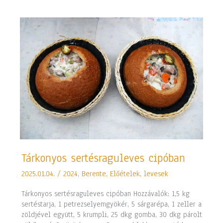
Tárkonyos
Tárkonyos sertésraguleves cipóban
sertésraguleves
2025.01.04.
/
2024
,
Berente
,
Előételek, levesek
cipóban
Tárkonyos sertésraguleves cipóban Hozzávalók: 1,5 kg
sertéstarja, 1 petrezselyemgyökér, 5 sárgarépa, 1 zeller a
zöldjével együtt, 5 krumpli, 25 dkg gomba, 30 dkg párolt