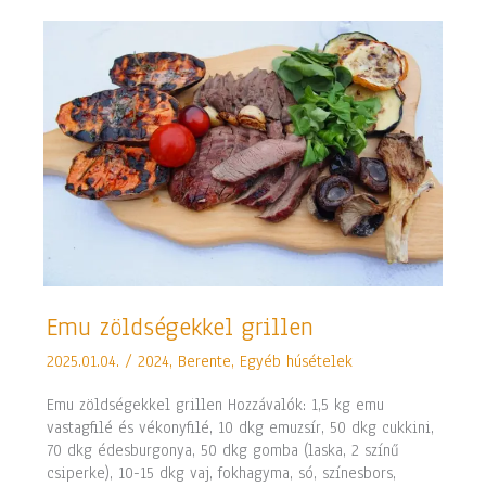
Emu
Emu zöldségekkel grillen
zöldségekkel
2025.01.04.
/
2024
,
Berente
,
Egyéb húsételek
grillen
Emu zöldségekkel grillen Hozzávalók: 1,5 kg emu
vastagfilé és vékonyfilé, 10 dkg emuzsír, 50 dkg cukkini,
70 dkg édesburgonya, 50 dkg gomba (laska, 2 színű
csiperke), 10-15 dkg vaj, fokhagyma, só, színesbors,