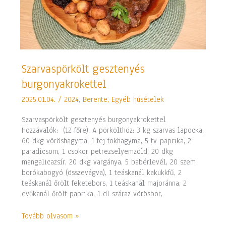
Szarvaspörkölt
Szarvaspörkölt gesztenyés
gesztenyés
burgonyakrokettel
burgonyakrokettel
2025.01.04.
/
2024
,
Berente
,
Egyéb húsételek
Szarvaspörkölt gesztenyés burgonyakrokettel
Hozzávalók: (12 főre). A pörkölthöz: 3 kg szarvas lapocka,
60 dkg vöröshagyma, 1 fej fokhagyma, 5 tv-paprika, 2
paradicsom, 1 csokor petrezselyemzöld, 20 dkg
mangalicazsír, 20 dkg vargánya, 5 babérlevél, 20 szem
borókabogyó (összevágva), 1 teáskanál kakukkfű, 2
teáskanál őrölt feketebors, 1 teáskanál majoránna, 2
evőkanál őrölt paprika, 1 dl száraz vörösbor,
Tovább olvasom »