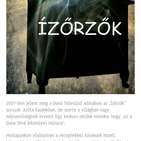
2007-ben jelent meg a Duna Televízió adásában az „Ízőrzők”
sorozat. Azóta hazánkban, de szerte a világban nagy
népszerűségnek örvend. Egy kedves nézőnk mondta, hogy „ez a
Duna Tévé kézműves műsora”.
Honlapunkon elsősorban a receptekhez kívánunk minél