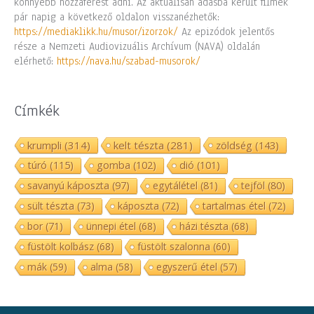
könnyebb hozzáférést adni. Az aktuálisan adásba került filmek
pár napig a következő oldalon visszanézhetők:
https://mediaklikk.hu/musor/izorzok/
Az epizódok jelentős
része a Nemzeti Audiovizuális Archívum (NAVA) oldalán
elérhető:
https://nava.hu/szabad-musorok/
Címkék
krumpli
(314)
kelt tészta
(281)
zöldség
(143)
túró
(115)
gomba
(102)
dió
(101)
savanyú káposzta
(97)
egytálétel
(81)
tejföl
(80)
sült tészta
(73)
káposzta
(72)
tartalmas étel
(72)
bor
(71)
ünnepi étel
(68)
házi tészta
(68)
füstölt kolbász
(68)
füstölt szalonna
(60)
mák
(59)
alma
(58)
egyszerű étel
(57)