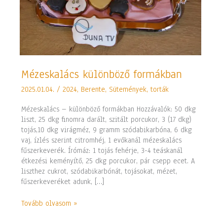
Mézeskalács
Mézeskalács különböző formákban
különböző
2025.01.04.
/
2024
,
Berente
,
Sütemények, torták
formákban
Mézeskalács – különböző formákban Hozzávalók: 50 dkg
liszt, 25 dkg finomra darált, szitált porcukor, 3 (17 dkg)
tojás,10 dkg virágméz, 9 gramm szódabikarbóna, 6 dkg
vaj, ízlés szerint citromhéj, 1 evőkanál mézeskalács
fűszerkeverék. Írómáz: 1 tojás fehérje, 3-4 teáskanál
étkezési keményítő, 25 dkg porcukor, pár csepp ecet. A
liszthez cukrot, szódabikarbónát, tojásokat, mézet,
fűszerkeveréket adunk, […]
Tovább olvasom »