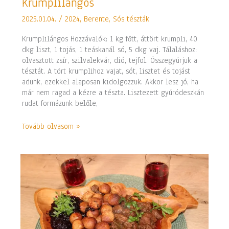
Krumplilángos
Krumplilángos
2025.01.04.
/
2024
,
Berente
,
Sós tészták
Krumplilángos Hozzávalók: 1 kg főtt, áttört krumpli, 40
dkg liszt, 1 tojás, 1 teáskanál só, 5 dkg vaj. Tálaláshoz:
olvasztott zsír, szilvalekvár, dió, tejföl. Összegyúrjuk a
tésztát. A tört krumplihoz vajat, sót, lisztet és tojást
adunk, ezekkel alaposan kidolgozzuk. Akkor lesz jó, ha
már nem ragad a kézre a tészta. Lisztezett gyúródeszkán
rudat formázunk belőle,
Tovább olvasom »