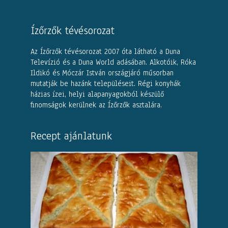
Ízőrzők tévésorozat
Az Ízőrzők tévésorozat 2007 óta látható a Duna
Televízió és a Duna World adásában. Alkotóik, Róka
Ildikó és Móczár István országjáró műsorban
mutatják be hazánk településeit. Régi konyhák
házias ízei, helyi alapanyagokból készülő
finomságok kerülnek az Ízőrzők asztalára.
Recept ajánlatunk