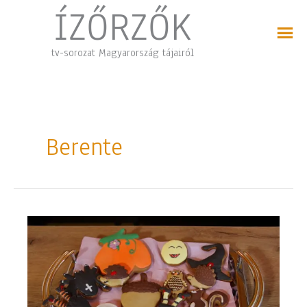
Skip
ÍZŐRZŐK
to
content
tv-sorozat Magyarország tájairól
Berente