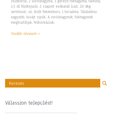
zöldborsó, 2 vöröshagyma, 3 gerezd fokhagyma, tárkony,
2,5 dl főzőtejszín, 2 csapott evőkanál liszt, 20 dkg
sertészsír, só, őrölt feketebors, 1 birsalma. Tálaláshoz:
nagyobb, kivájt cipók. A vöröshagymát, fokhagymát
megtisztítjuk, felkockázzuk,
Tovább olvasom »
Válasszon települést!