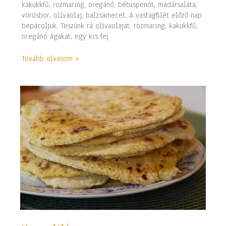
kakukkfű, rozmaring, oregánó, bébispenót, madársaláta,
vörösbor, olívaolaj, balzsamecet. A vastagfilét előző nap
bepácoljuk. Teszünk rá olívaolajat, rozmaring, kakukkfű,
oregánó ágakat, egy kis fej
Tovább olvasom »