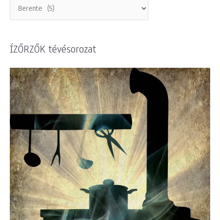
ÍZŐRZŐK tévésorozat