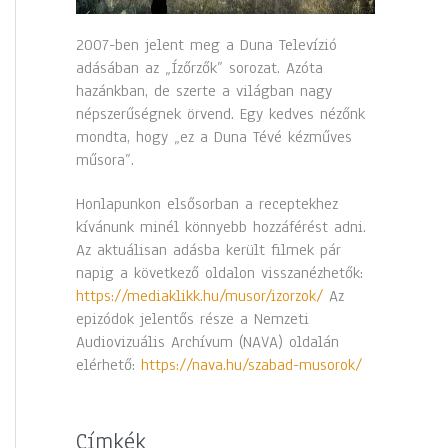
2007-ben jelent meg a Duna Televízió
adásában az „Ízőrzők” sorozat. Azóta
hazánkban, de szerte a világban nagy
népszerűségnek örvend. Egy kedves nézőnk
mondta, hogy „ez a Duna Tévé kézműves
műsora”.
Honlapunkon elsősorban a receptekhez
kívánunk minél könnyebb hozzáférést adni.
Az aktuálisan adásba került filmek pár
napig a következő oldalon visszanézhetők:
https://mediaklikk.hu/musor/izorzok/
Az
epizódok jelentős része a Nemzeti
Audiovizuális Archívum (NAVA) oldalán
elérhető:
https://nava.hu/szabad-musorok/
Címkék