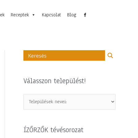
nek
Receptek
Kapcsolat
Blog
Válasszon települést!
ÍZŐRZŐK tévésorozat