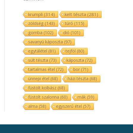
krumpli
(314)
kelt tészta
(281)
zöldség
(143)
túró
(115)
gomba
(102)
dió
(101)
savanyú káposzta
(97)
egytálétel
(81)
tejföl
(80)
sült tészta
(73)
káposzta
(72)
tartalmas étel
(72)
bor
(71)
ünnepi étel
(68)
házi tészta
(68)
füstölt kolbász
(68)
füstölt szalonna
(60)
mák
(59)
alma
(58)
egyszerű étel
(57)