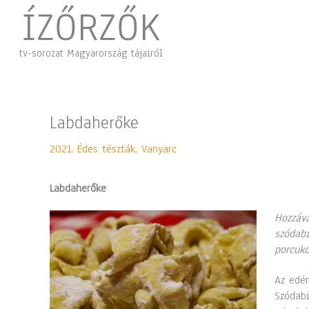
Skip
ÍZŐRZŐK
to
content
tv-sorozat Magyarország tájairól
Labdaherőke
2021
,
Édes tészták
,
Vanyarc
Labdaherőke
Hozzáva
szódabi
porcuko
Az edén
Szódabi