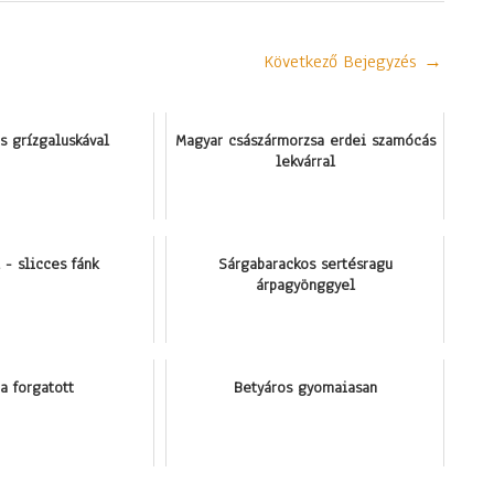
Következő Bejegyzés
→
s grízgaluskával
Magyar császármorzsa erdei szamócás
lekvárral
 - slicces fánk
Sárgabarackos sertésragu
árpagyönggyel
a forgatott
Betyáros gyomaiasan