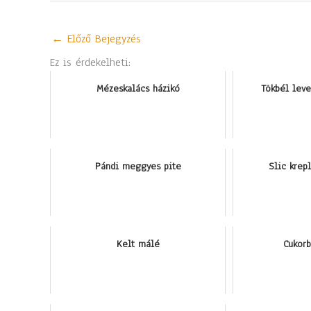
←
Előző Bejegyzés
Ez is érdekelheti:
Mézeskalács házikó
Tökbél leve
Pándi meggyes pite
Slic krepl
Kelt málé
Cukorb