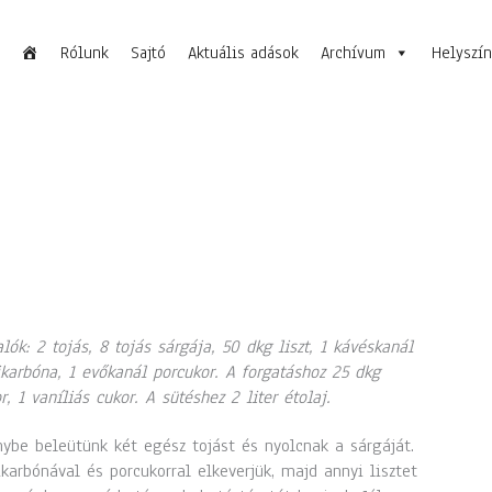
Rólunk
Sajtó
Aktuális adások
Archívum
Helyszí
lók: 2 tojás, 8 tojás sárgája, 50 dkg liszt, 1 kávéskanál
karbóna, 1 evőkanál porcukor. A forgatáshoz 25 dkg
r, 1 vaníliás cukor. A sütéshez 2 liter étolaj.
ybe beleütünk két egész tojást és nyolcnak a sárgáját.
karbónával és porcukorral elkeverjük, majd annyi lisztet