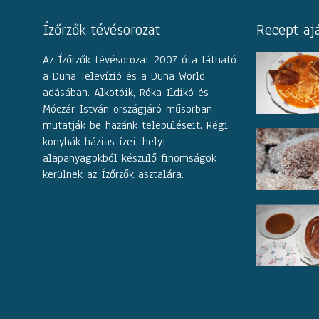
Ízőrzők tévésorozat
Recept aj
Az Ízőrzők tévésorozat 2007 óta látható
a Duna Televízió és a Duna World
adásában. Alkotóik, Róka Ildikó és
Móczár István országjáró műsorban
mutatják be hazánk településeit. Régi
konyhák házias ízei, helyi
alapanyagokból készülő finomságok
kerülnek az Ízőrzők asztalára.