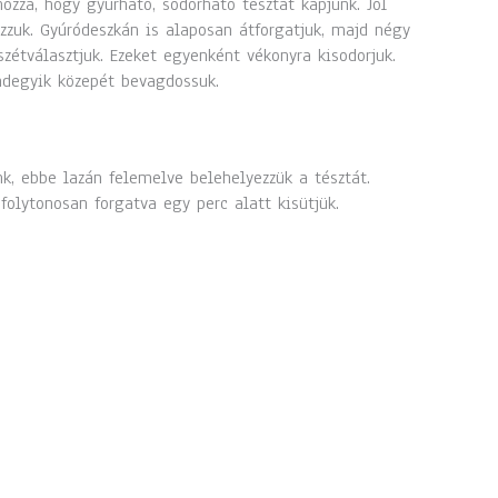
ozzá, hogy gyúrható, sodorható tésztát kapjunk. Jól
zzuk. Gyúródeszkán is alaposan átforgatjuk, majd négy
szétválasztjuk. Ezeket egyenként vékonyra kisodorjuk.
ndegyik közepét bevagdossuk.
k, ebbe lazán felemelve belehelyezzük a tésztát.
folytonosan forgatva egy perc alatt kisütjük.