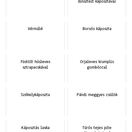
dinsztelt káposztával
Vérmálé
Borsós káposzta
Füstölt húsleves
Orjaleves krumplis
sztrapacskával
gombóccal
Székelykáposzta
Pándi meggyes csülök
Káposztás laska
Túrós tejes pite