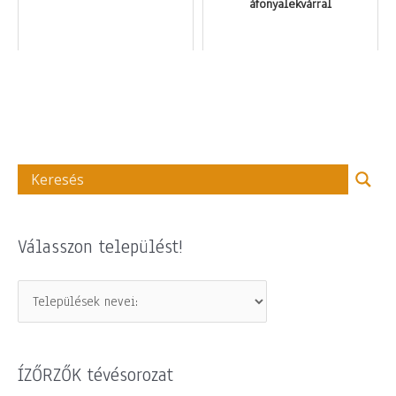
áfonyalekvárral
Válasszon települést!
ÍZŐRZŐK tévésorozat