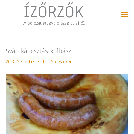
Skip
ÍZŐRZŐK
to
content
tv-sorozat Magyarország tájairól
Sváb káposztás kolbász
2024
,
Sertéshús ételek
,
Soltvadkert