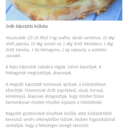
Sváb káposztás kolbász
Hozzávalók: (15-20 főre) 5 kg szaftos, darált sertéshús, 10 dkg
őrölt paprika, 10 dkg asztali só, 1 dkg őrölt feketebors, 1 dkg
őrölt kömény, 1 fej fokhagyma, 2 kg káposzta, a sütéshez
zsiradék.
A fejes káposztát csíkokra vágjuk, zsíron lepirítjuk. A
fokhagymát megtisztítjuk, átnyomjuk.
A megsült káposztát turmixszal aprítjuk, a kolbászhúson
elterítjük. Fűszerezzük őrölt paprikával, sóval, borssal,
köménnyel. Alaposan átdagasztjuk, hogy minden fűszer
harmonikusan minden részébe eljusson a tölteléknek.
Nagyobb gombócokat készítünk belőle, amit kolbásztöltőn
keresztül sertés vékonybélbe töltünk, közben fogpiszkálóval
szurkáljuk, hogy a felesleges levegő távozzon.