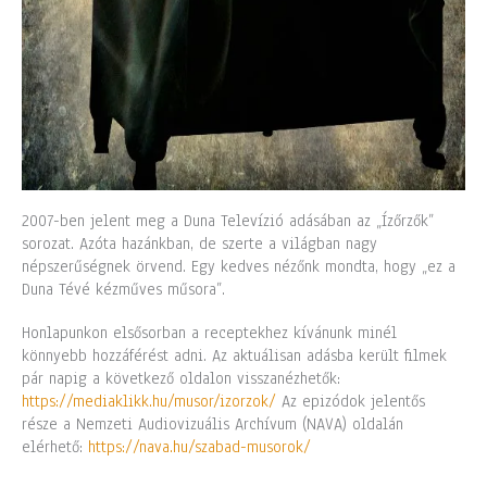
2007-ben jelent meg a Duna Televízió adásában az „Ízőrzők”
sorozat. Azóta hazánkban, de szerte a világban nagy
népszerűségnek örvend. Egy kedves nézőnk mondta, hogy „ez a
Duna Tévé kézműves műsora”.
Honlapunkon elsősorban a receptekhez kívánunk minél
könnyebb hozzáférést adni. Az aktuálisan adásba került filmek
pár napig a következő oldalon visszanézhetők:
https://mediaklikk.hu/musor/izorzok/
Az epizódok jelentős
része a Nemzeti Audiovizuális Archívum (NAVA) oldalán
elérhető:
https://nava.hu/szabad-musorok/