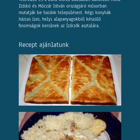
Ildikó és Móczár István országjáró műsorban
mutatják be hazánk településeit. Régi konyhák
házias ízei, helyi alapanyagokból készülő
finomságok kerülnek az Ízőrzők asztalára.
Recept ajánlatunk