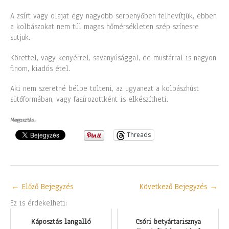
A zsírt vagy olajat egy nagyobb serpenyőben felhevítjük, ebben
a kolbászokat nem túl magas hőmérsékleten szép színesre
sütjük.
Körettel, vagy kenyérrel, savanyúsággal, de mustárral is nagyon
finom, kiadós étel.
Aki nem szeretné bélbe tölteni, az ugyanezt a kolbászhúst
sütőformában, vagy fasírozottként is elkészítheti.
Megosztás:
Threads
←
Előző Bejegyzés
Következő Bejegyzés
→
Ez is érdekelheti:
Káposztás langalló
Csóri betyártarisznya