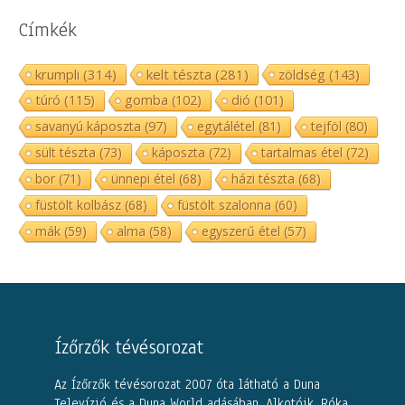
Címkék
krumpli
(314)
kelt tészta
(281)
zöldség
(143)
túró
(115)
gomba
(102)
dió
(101)
savanyú káposzta
(97)
egytálétel
(81)
tejföl
(80)
sült tészta
(73)
káposzta
(72)
tartalmas étel
(72)
bor
(71)
ünnepi étel
(68)
házi tészta
(68)
füstölt kolbász
(68)
füstölt szalonna
(60)
mák
(59)
alma
(58)
egyszerű étel
(57)
Ízőrzők tévésorozat
Az Ízőrzők tévésorozat 2007 óta látható a Duna
Televízió és a Duna World adásában. Alkotóik, Róka