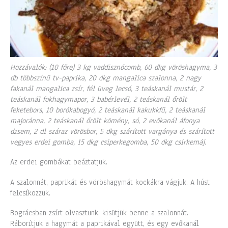
Hozzávalók: (10 főre) 3 kg vaddisznócomb, 60 dkg vöröshagyma, 3
db többszínű tv-paprika, 20 dkg mangalica szalonna, 2 nagy
fakanál mangalica zsír, fél üveg lecsó, 3 teáskanál mustár, 2
teáskanál fokhagymapor, 3 babérlevél, 2 teáskanál őrölt
feketebors, 10 borókabogyó, 2 teáskanál kakukkfű, 2 teáskanál
majoránna, 2 teáskanál őrölt kömény, só, 2 evőkanál áfonya
dzsem, 2 dl száraz vörösbor, 5 dkg szárított vargánya és szárított
vegyes erdei gomba, 15 dkg csiperkegomba, 50 dkg csirkemáj.
Az erdei gombákat beáztatjuk.
A szalonnát, paprikát és vöröshagymát kockákra vágjuk. A húst
felcsíkozzuk.
Bográcsban zsírt olvasztunk, kisütjük benne a szalonnát.
Ráborítjuk a hagymát a paprikával együtt, és egy evőkanál