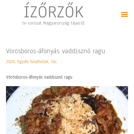
Skip
ÍZŐRZŐK
to
content
tv-sorozat Magyarország tájairól
Vörösboros-áfonyás vaddisznó ragu
2020
,
Egyéb húsételek
,
Tác
Vörösboros-áfonyás vaddisznó ragu