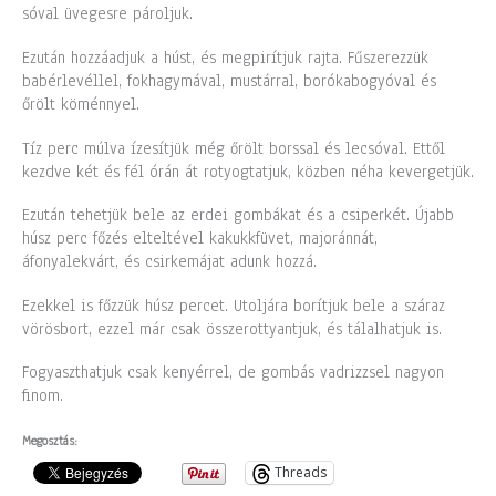
sóval üvegesre pároljuk.
Ezután hozzáadjuk a húst, és megpirítjuk rajta. Fűszerezzük
babérlevéllel, fokhagymával, mustárral, borókabogyóval és
őrölt köménnyel.
Tíz perc múlva ízesítjük még őrölt borssal és lecsóval. Ettől
kezdve két és fél órán át rotyogtatjuk, közben néha kevergetjük.
Ezután tehetjük bele az erdei gombákat és a csiperkét. Újabb
húsz perc főzés elteltével kakukkfüvet, majoránnát,
áfonyalekvárt, és csirkemájat adunk hozzá.
Ezekkel is főzzük húsz percet. Utoljára borítjuk bele a száraz
vörösbort, ezzel már csak összerottyantjuk, és tálalhatjuk is.
Fogyaszthatjuk csak kenyérrel, de gombás vadrizzsel nagyon
finom.
Megosztás:
Threads