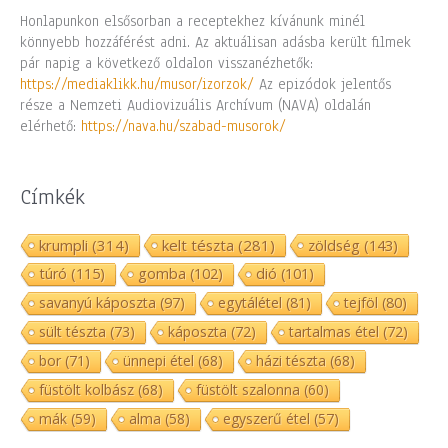
Honlapunkon elsősorban a receptekhez kívánunk minél
könnyebb hozzáférést adni. Az aktuálisan adásba került filmek
pár napig a következő oldalon visszanézhetők:
https://mediaklikk.hu/musor/izorzok/
Az epizódok jelentős
része a Nemzeti Audiovizuális Archívum (NAVA) oldalán
elérhető:
https://nava.hu/szabad-musorok/
Címkék
krumpli
(314)
kelt tészta
(281)
zöldség
(143)
túró
(115)
gomba
(102)
dió
(101)
savanyú káposzta
(97)
egytálétel
(81)
tejföl
(80)
sült tészta
(73)
káposzta
(72)
tartalmas étel
(72)
bor
(71)
ünnepi étel
(68)
házi tészta
(68)
füstölt kolbász
(68)
füstölt szalonna
(60)
mák
(59)
alma
(58)
egyszerű étel
(57)