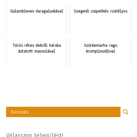
Galambleves daragaluskával
Szegedi csipetkés rostélyos
Túrós rétes debrői hársba
Szürkemarha ragu
áztatott mazsolával
krumplinudlival
Válasszon települést!