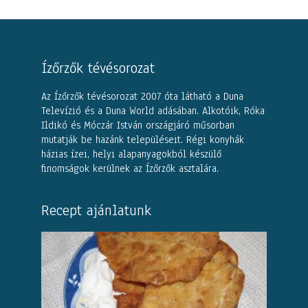
Ízőrzők tévésorozat
Az Ízőrzők tévésorozat 2007 óta látható a Duna
Televízió és a Duna World adásában. Alkotóik, Róka
Ildikó és Móczár István országjáró műsorban
mutatják be hazánk településeit. Régi konyhák
házias ízei, helyi alapanyagokból készülő
finomságok kerülnek az Ízőrzők asztalára.
Recept ajánlatunk