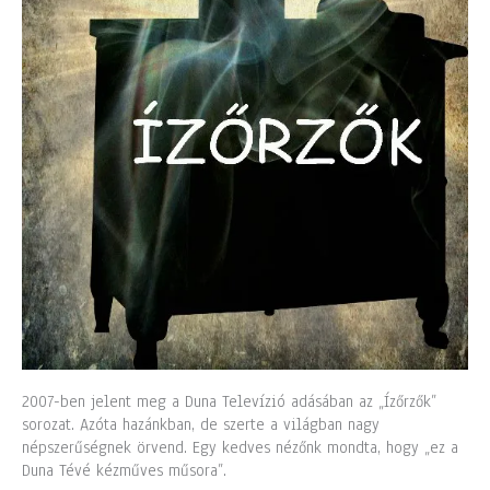
2007-ben jelent meg a Duna Televízió adásában az „Ízőrzők”
sorozat. Azóta hazánkban, de szerte a világban nagy
népszerűségnek örvend. Egy kedves nézőnk mondta, hogy „ez a
Duna Tévé kézműves műsora”.