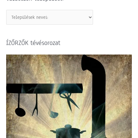
ÍZŐRZŐK tévésorozat