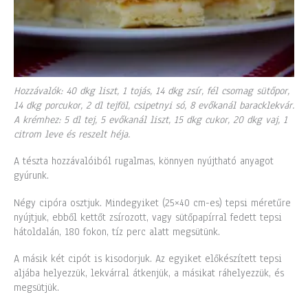
Hozzávalók: 40 dkg liszt, 1 tojás, 14 dkg zsír, fél csomag sütőpor,
14 dkg porcukor, 2 dl tejföl, csipetnyi só, 8 evőkanál baracklekvár.
A krémhez: 5 dl tej, 5 evőkanál liszt, 15 dkg cukor, 20 dkg vaj, 1
citrom leve és reszelt héja.
A tészta hozzávalóiból rugalmas, könnyen nyújtható anyagot
gyúrunk.
Négy cipóra osztjuk. Mindegyiket (25×40 cm-es) tepsi méretűre
nyújtjuk, ebből kettőt zsírozott, vagy sütőpapírral fedett tepsi
hátoldalán, 180 fokon, tíz perc alatt megsütünk.
A másik két cipót is kisodorjuk. Az egyiket előkészített tepsi
aljába helyezzük, lekvárral átkenjük, a másikat ráhelyezzük, és
megsütjük.