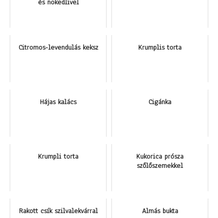
és nokedlivel
Citromos-levendulás keksz
Krumplis torta
Hájas kalács
Cigánka
Krumpli torta
Kukorica prósza
szőlőszemekkel
Rakott csík szilvalekvárral
Almás bukta