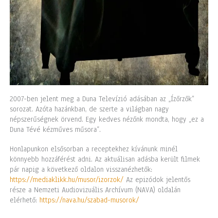
2007-ben jelent meg a Duna Televízió adásában az „Ízőrzők”
sorozat. Azóta hazánkban, de szerte a világban nagy
népszerűségnek örvend. Egy kedves nézőnk mondta, hogy „ez a
Duna Tévé kézműves műsora”.
Honlapunkon elsősorban a receptekhez kívánunk minél
könnyebb hozzáférést adni. Az aktuálisan adásba került filmek
pár napig a következő oldalon visszanézhetők:
https://mediaklikk.hu/musor/izorzok/
Az epizódok jelentős
része a Nemzeti Audiovizuális Archívum (NAVA) oldalán
elérhető:
https://nava.hu/szabad-musorok/