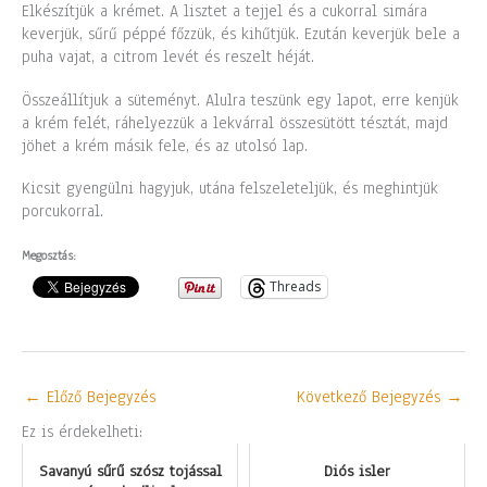
Elkészítjük a krémet. A lisztet a tejjel és a cukorral simára
keverjük, sűrű péppé főzzük, és kihűtjük. Ezután keverjük bele a
puha vajat, a citrom levét és reszelt héját.
Összeállítjuk a süteményt. Alulra teszünk egy lapot, erre kenjük
a krém felét, ráhelyezzük a lekvárral összesütött tésztát, majd
jöhet a krém másik fele, és az utolsó lap.
Kicsit gyengülni hagyjuk, utána felszeleteljük, és meghintjük
porcukorral.
Megosztás:
Threads
←
Előző Bejegyzés
Következő Bejegyzés
→
Ez is érdekelheti:
Savanyú sűrű szósz tojással
Diós isler