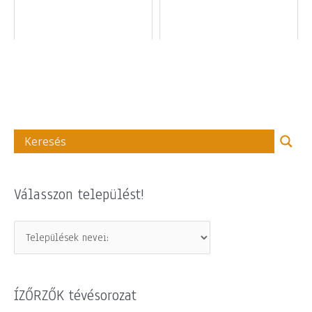
Válasszon települést!
ÍZŐRZŐK tévésorozat