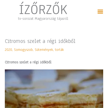
Skip
ÍZŐRZŐK
to
content
tv-sorozat Magyarország tájairól
Citromos szelet a régi időkből
2020
,
Somogyszob
,
Sütemények, torták
Citromos szelet a régi időkből