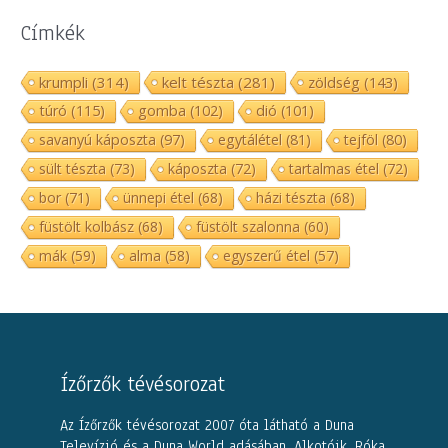
Címkék
krumpli
(314)
kelt tészta
(281)
zöldség
(143)
túró
(115)
gomba
(102)
dió
(101)
savanyú káposzta
(97)
egytálétel
(81)
tejföl
(80)
sült tészta
(73)
káposzta
(72)
tartalmas étel
(72)
bor
(71)
ünnepi étel
(68)
házi tészta
(68)
füstölt kolbász
(68)
füstölt szalonna
(60)
mák
(59)
alma
(58)
egyszerű étel
(57)
Ízőrzők tévésorozat
Az Ízőrzők tévésorozat 2007 óta látható a Duna
Televízió és a Duna World adásában. Alkotóik, Róka