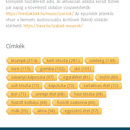
könnyebb hozzáférést adni. Az aktuálisan adásba került filmek
pár napig a következő oldalon visszanézhetők:
https://mediaklikk.hu/musor/izorzok/
Az epizódok jelentős
része a Nemzeti Audiovizuális Archívum (NAVA) oldalán
elérhető:
https://nava.hu/szabad-musorok/
Címkék
krumpli
(314)
kelt tészta
(281)
zöldség
(143)
túró
(115)
gomba
(102)
dió
(101)
savanyú káposzta
(97)
egytálétel
(81)
tejföl
(80)
sült tészta
(73)
káposzta
(72)
tartalmas étel
(72)
bor
(71)
ünnepi étel
(68)
házi tészta
(68)
füstölt kolbász
(68)
füstölt szalonna
(60)
mák
(59)
alma
(58)
egyszerű étel
(57)