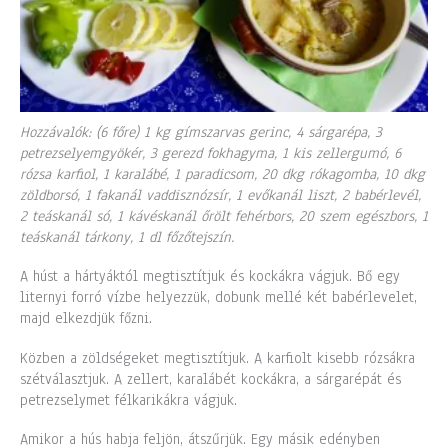
Hozzávalók: (6 főre) 1 kg gímszarvas gerinc, 4 sárgarépa, 3
petrezselyemgyökér, 3 gerezd fokhagyma, 1 kis zellergumó, 6
rózsa karfiol, 1 karalábé, 1 paradicsom, 20 dkg rókagomba, 10 dkg
zöldborsó, 1 fakanál vaddisznózsír, 1 evőkanál liszt, 2 babérlevél,
2 teáskanál só, 1 kávéskanál őrölt fehérbors, 20 szem egészbors, 1
teáskanál tárkony, 1 dl főzőtejszín.
A húst a hártyáktól megtisztítjuk és kockákra vágjuk. Bő egy
liternyi forró vízbe helyezzük, dobunk mellé két babérlevelet,
majd elkezdjük főzni.
Közben a zöldségeket megtisztítjuk. A karfiolt kisebb rózsákra
szétválasztjuk. A zellert, karalábét kockákra, a sárgarépát és
petrezselymet félkarikákra vágjuk.
Amikor a hús habja feljön, átszűrjük. Egy másik edényben