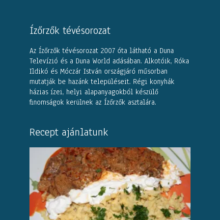
Ízőrzők tévésorozat
Az Ízőrzők tévésorozat 2007 óta látható a Duna
Televízió és a Duna World adásában. Alkotóik, Róka
Ildikó és Móczár István országjáró műsorban
mutatják be hazánk településeit. Régi konyhák
házias ízei, helyi alapanyagokból készülő
finomságok kerülnek az Ízőrzők asztalára.
Recept ajánlatunk