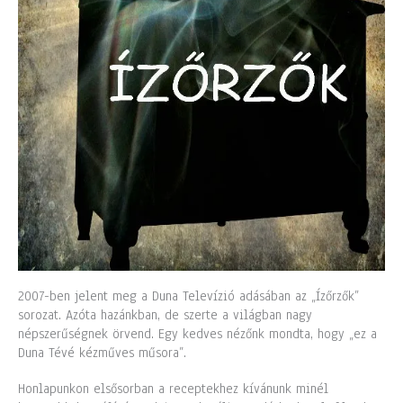
2007-ben jelent meg a Duna Televízió adásában az „Ízőrzők”
sorozat. Azóta hazánkban, de szerte a világban nagy
népszerűségnek örvend. Egy kedves nézőnk mondta, hogy „ez a
Duna Tévé kézműves műsora”.
Honlapunkon elsősorban a receptekhez kívánunk minél