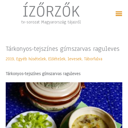
Skip
ÍZŐRZŐK
to
content
tv-sorozat Magyarország tájairól
Tárkonyos-tejszínes gímszarvas raguleves
2019
,
Egyéb húsételek
,
Előételek, levesek
,
Táborfalva
Tárkonyos-tejszínes gímszarvas raguleves