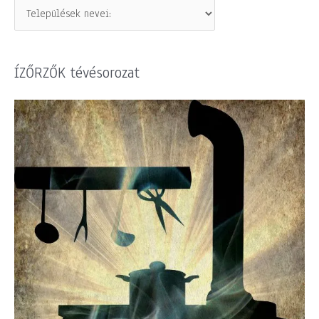
ÍZŐRZŐK tévésorozat