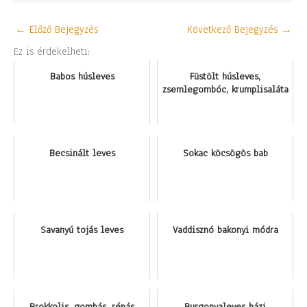
←
Előző Bejegyzés
Következő Bejegyzés
→
Ez is érdekelheti:
Babos húsleves
Füstölt húsleves,
zsemlegombóc, krumplisaláta
Becsinált leves
Sokac köcsögös bab
Savanyú tojás leves
Vaddisznó bakonyi módra
Brokkolis, gombás, répás
Burgonyaleves házi