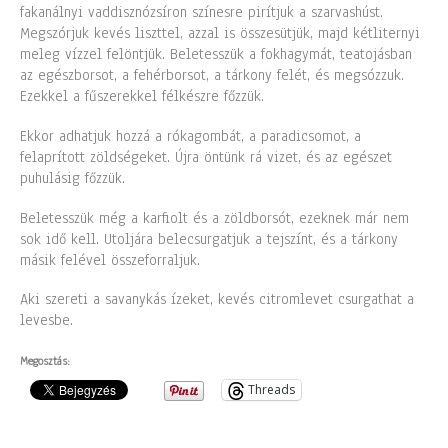
fakanálnyi vaddisznózsíron színesre pirítjuk a szarvashúst.
Megszórjuk kevés liszttel, azzal is összesütjük, majd kétliternyi
meleg vízzel felöntjük. Beletesszük a fokhagymát, teatojásban
az egészborsot, a fehérborsot, a tárkony felét, és megsózzuk.
Ezekkel a fűszerekkel félkészre főzzük.
Ekkor adhatjuk hozzá a rókagombát, a paradicsomot, a
felaprított zöldségeket. Újra öntünk rá vizet, és az egészet
puhulásig főzzük.
Beletesszük még a karfiolt és a zöldborsót, ezeknek már nem
sok idő kell. Utoljára belecsurgatjuk a tejszínt, és a tárkony
másik felével összeforraljuk.
Aki szereti a savanykás ízeket, kevés citromlevet csurgathat a
levesbe.
Megosztás:
Threads