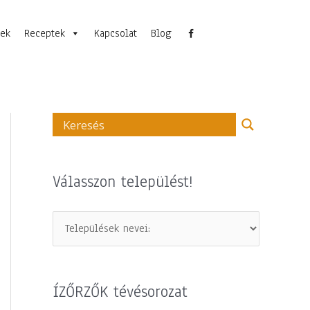
nek
Receptek
Kapcsolat
Blog
Válasszon települést!
ÍZŐRZŐK tévésorozat