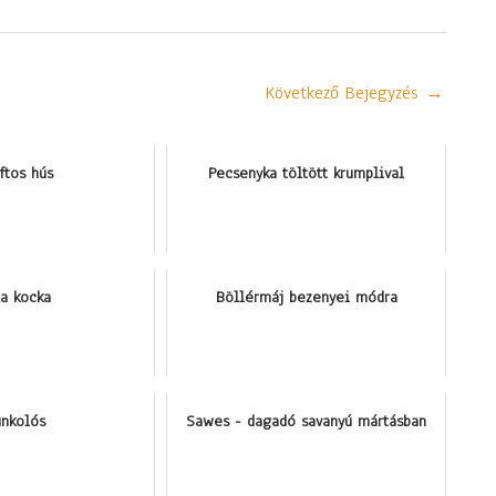
Következő Bejegyzés
→
ftos hús
Pecsenyka töltött krumplival
la kocka
Böllérmáj bezenyei módra
nkolós
Sawes - dagadó savanyú mártásban