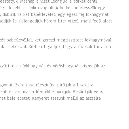
eáztatjuk. Másnap a vizet leöntjük, a bőrkét centi
égű, kisebb csíkokra vágjuk. A bőrkét beletesszük egy
, dobunk rá két babérlevelet, egy egész fej fokhagymát,
djük le. Felengedjük három liter vízzel, majd fedő alatt
két babérlevéllel, két gerezd megtisztított fokhagymával,
 alatt elkészül. Közben figyeljük, hogy a fazekak tartalma
együtt, de a fokhagymát és vöröshagymát kiszedjük az
ymát. Zsíron zsemleszínűre pirítjuk a lisztet a
át, és azonnal a főzelékbe borítjuk. Besűrítjük vele,
tehet bele ecetet. Kenyeret teszünk mellé az asztalra.