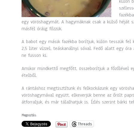
külön b
széless
fazékba
egy vöröshagymát. A hagymáknak csak a külső héját sze
másfél óráig főzzük.
A babot egy másik fazékba borítjuk, külön tesszük fel 
2,5 liter vízzel, teáskanálnyi sóval. Fedő alatt egy óra
ne fusson ki.
Amikor mindkettő megfőtt, összeborítjuk a főzőlével 
ételből.
A rántáshoz megtisztítunk és felkockázunk egy vöröshag
vöröshagymával együtt, elkeverjük benne az őrölt paprik
átforraljuk, és már tálalhatjuk is. Ízlés szerint bárki 
Megosztás:
Threads