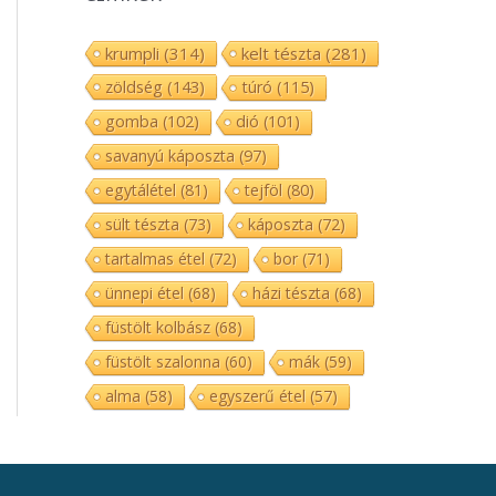
krumpli
(314)
kelt tészta
(281)
zöldség
(143)
túró
(115)
gomba
(102)
dió
(101)
savanyú káposzta
(97)
egytálétel
(81)
tejföl
(80)
sült tészta
(73)
káposzta
(72)
tartalmas étel
(72)
bor
(71)
ünnepi étel
(68)
házi tészta
(68)
füstölt kolbász
(68)
füstölt szalonna
(60)
mák
(59)
alma
(58)
egyszerű étel
(57)