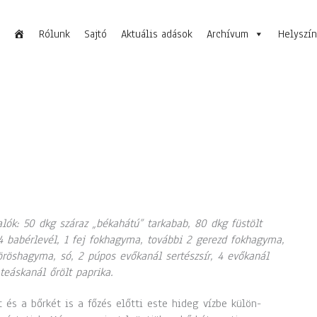
Rólunk
Sajtó
Aktuális adások
Archívum
Helyszí
lók: 50 dkg száraz „békahátú” tarkabab, 80 dkg füstölt
4 babérlevél, 1 fej fokhagyma, további 2 gerezd fokhagyma,
öröshagyma, só, 2 púpos evőkanál sertészsír, 4 evőkanál
1 teáskanál őrölt paprika.
 és a bőrkét is a főzés előtti este hideg vízbe külön-