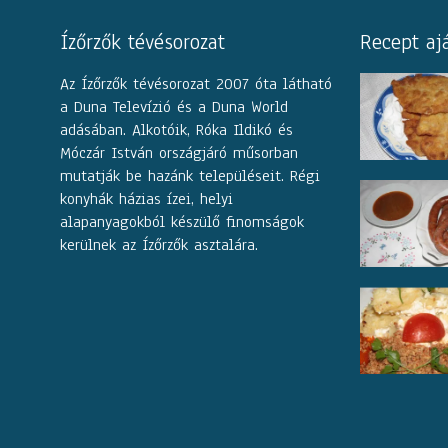
Ízőrzők tévésorozat
Recept aj
Az Ízőrzők tévésorozat 2007 óta látható
a Duna Televízió és a Duna World
adásában. Alkotóik, Róka Ildikó és
Móczár István országjáró műsorban
mutatják be hazánk településeit. Régi
konyhák házias ízei, helyi
alapanyagokból készülő finomságok
kerülnek az Ízőrzők asztalára.