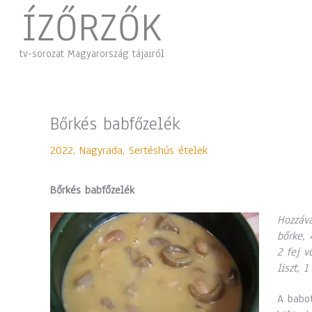
Skip
ÍZŐRZŐK
to
content
tv-sorozat Magyarország tájairól
Bőrkés babfőzelék
2022
,
Nagyrada
,
Sertéshús ételek
Bőrkés babfőzelék
Hozzáva
bőrke, 
2 fej v
liszt, 
A babot