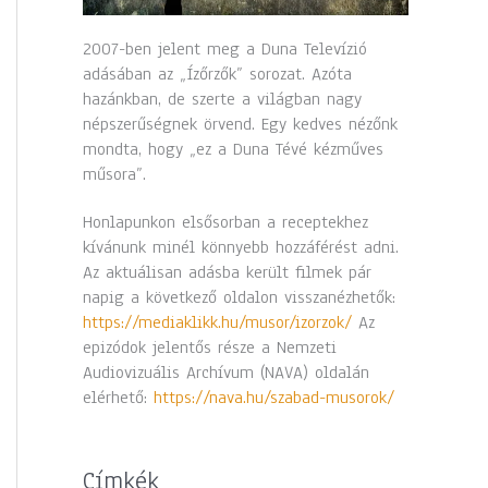
2007-ben jelent meg a Duna Televízió
adásában az „Ízőrzők” sorozat. Azóta
hazánkban, de szerte a világban nagy
népszerűségnek örvend. Egy kedves nézőnk
mondta, hogy „ez a Duna Tévé kézműves
műsora”.
Honlapunkon elsősorban a receptekhez
kívánunk minél könnyebb hozzáférést adni.
Az aktuálisan adásba került filmek pár
napig a következő oldalon visszanézhetők:
https://mediaklikk.hu/musor/izorzok/
Az
epizódok jelentős része a Nemzeti
Audiovizuális Archívum (NAVA) oldalán
elérhető:
https://nava.hu/szabad-musorok/
Címkék