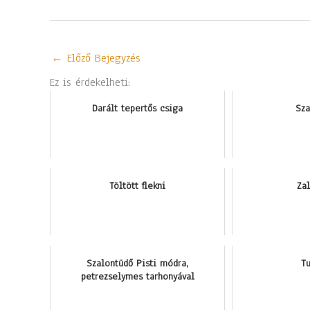
←
Előző Bejegyzés
Ez is érdekelheti:
Darált tepertős csiga
Sza
Töltött flekni
Za
Szalontüdő Pisti módra,
Tu
petrezselymes tarhonyával