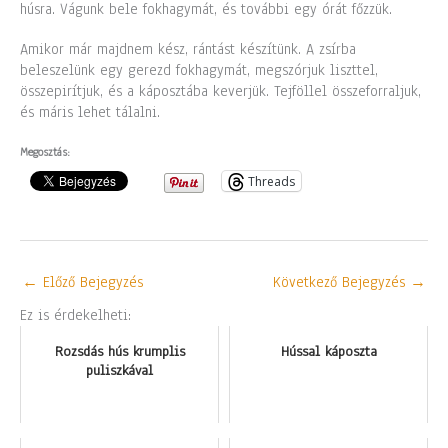
húsra. Vágunk bele fokhagymát, és további egy órát főzzük.
Amikor már majdnem kész, rántást készítünk. A zsírba
beleszelünk egy gerezd fokhagymát, megszórjuk liszttel,
összepirítjuk, és a káposztába keverjük. Tejföllel összeforraljuk,
és máris lehet tálalni.
Megosztás:
Threads
←
Előző Bejegyzés
Következő Bejegyzés
→
Ez is érdekelheti:
Rozsdás hús krumplis
Hússal káposzta
puliszkával