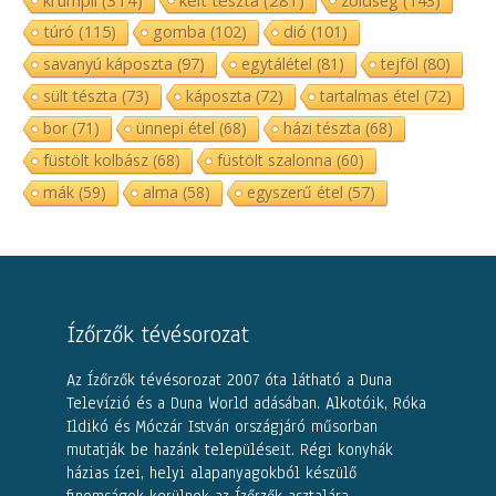
túró
(115)
gomba
(102)
dió
(101)
savanyú káposzta
(97)
egytálétel
(81)
tejföl
(80)
sült tészta
(73)
káposzta
(72)
tartalmas étel
(72)
bor
(71)
ünnepi étel
(68)
házi tészta
(68)
füstölt kolbász
(68)
füstölt szalonna
(60)
mák
(59)
alma
(58)
egyszerű étel
(57)
Ízőrzők tévésorozat
Az Ízőrzők tévésorozat 2007 óta látható a Duna
Televízió és a Duna World adásában. Alkotóik, Róka
Ildikó és Móczár István országjáró műsorban
mutatják be hazánk településeit. Régi konyhák
házias ízei, helyi alapanyagokból készülő
finomságok kerülnek az Ízőrzők asztalára.