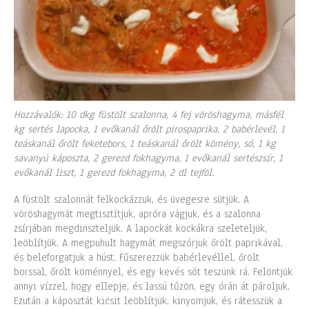
Hozzávalók: 10 dkg füstölt szalonna, 4 fej vöröshagyma, másfél
kg sertés lapocka, 1 evőkanál őrölt pirospaprika, 2 babérlevél, 1
teáskanál őrölt feketebors, 1 teáskanál őrölt kömény, só, 1 kg
savanyú káposzta, 2 gerezd fokhagyma, 1 evőkanál sertészsír, 1
evőkanál liszt, 1 gerezd fokhagyma, 2 dl tejföl.
A füstölt szalonnát felkockázzuk, és üvegesre sütjük. A
vöröshagymát megtisztítjuk, apróra vágjuk, és a szalonna
zsírjában megdinszteljük. A lapockát kockákra szeleteljük,
leöblítjük. A megpuhult hagymát megszórjuk őrölt paprikával,
és beleforgatjuk a húst. Fűszerezzük babérlevéllel, őrölt
borssal, őrölt köménnyel, és egy kevés sót teszünk rá. Felöntjük
annyi vízzel, hogy ellepje, és lassú tűzön, egy órán át pároljuk.
Ezután a káposztát kicsit leöblítjük, kinyomjuk, és rátesszük a