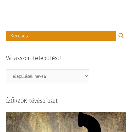
Válasszon települést!
ÍZŐRZŐK tévésorozat