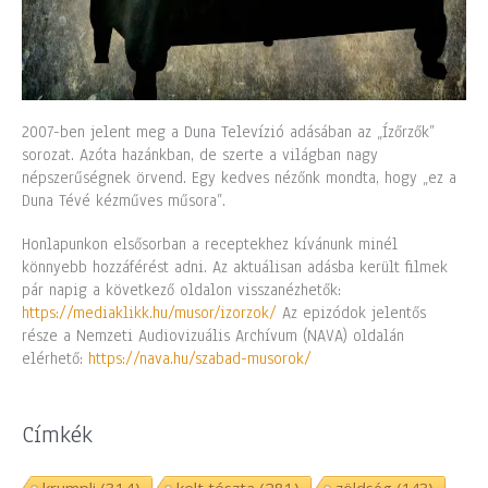
2007-ben jelent meg a Duna Televízió adásában az „Ízőrzők”
sorozat. Azóta hazánkban, de szerte a világban nagy
népszerűségnek örvend. Egy kedves nézőnk mondta, hogy „ez a
Duna Tévé kézműves műsora”.
Honlapunkon elsősorban a receptekhez kívánunk minél
könnyebb hozzáférést adni. Az aktuálisan adásba került filmek
pár napig a következő oldalon visszanézhetők:
https://mediaklikk.hu/musor/izorzok/
Az epizódok jelentős
része a Nemzeti Audiovizuális Archívum (NAVA) oldalán
elérhető:
https://nava.hu/szabad-musorok/
Címkék
krumpli
(314)
kelt tészta
(281)
zöldség
(143)