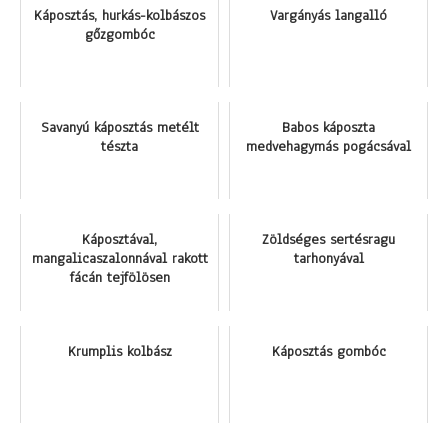
Káposztás, hurkás-kolbászos
Vargányás langalló
gőzgombóc
Savanyú káposztás metélt
Babos káposzta
tészta
medvehagymás pogácsával
Káposztával,
Zöldséges sertésragu
mangalicaszalonnával rakott
tarhonyával
fácán tejfölösen
Krumplis kolbász
Káposztás gombóc