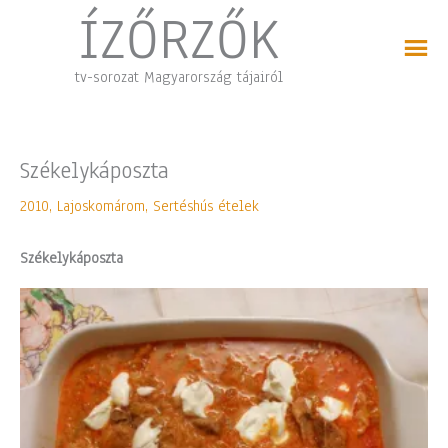
Skip
ÍZŐRZŐK
to
content
tv-sorozat Magyarország tájairól
Székelykáposzta
2010
,
Lajoskomárom
,
Sertéshús ételek
Székelykáposzta