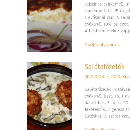
Tejszínes csirkemell m
csirkemellfilé, 15 dkg l
1 evőkanál zsír. A salá
evőkanál 10%-os ecet, 
A húst szeletekre vágj
Tovább olvasom »
Salátafőzelék
Salátafőzelék
2021.01.18.
/
2020
,
Kön
Salátafőzelék Hozzávaló
evőkanál liszt, só, 1 e
darált hús, 3 tojás, 20
feketebors, 3 gerezd f
sütéshez. A száraz keny