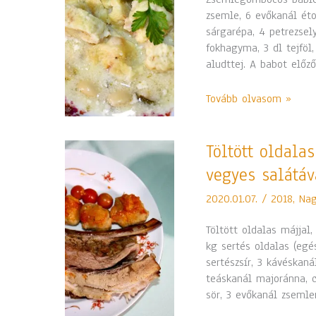
babsaláta
zsemle, 6 evőkanál étol
sárgarépa, 4 petrezse
fokhagyma, 3 dl tejföl,
aludttej. A babot előz
Tovább olvasom »
Töltött
Töltött oldala
oldalas
vegyes salátáv
májjal,
hagymás
2020.01.07.
/
2018
,
Nag
dödöllével
és
Töltött oldalas májjal
vegyes
kg sertés oldalas (eg
salátával
sertészsír, 3 kávéskaná
teáskanál majoránna, cs
sör, 3 evőkanál zsemle