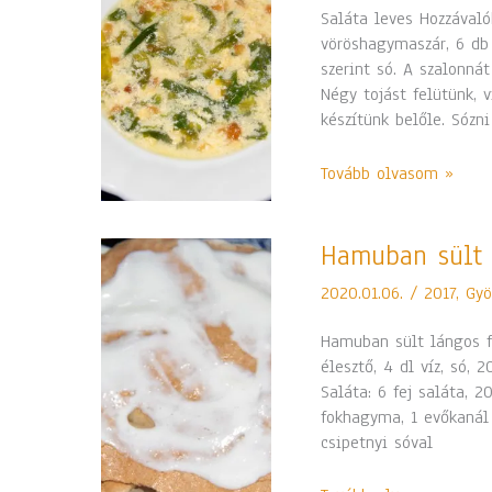
Saláta leves Hozzávalók
vöröshagymaszár, 6 db t
szerint só. A szalonnát
Négy tojást felütünk, v
készítünk belőle. Sózn
Tovább olvasom »
Hamuban
Hamuban sült l
sült
2020.01.06.
/
2017
,
Gyö
lángos
főtt
Hamuban sült lángos fő
salátával
élesztő, 4 dl víz, só, 
Saláta: 6 fej saláta, 
fokhagyma, 1 evőkanál e
csipetnyi sóval