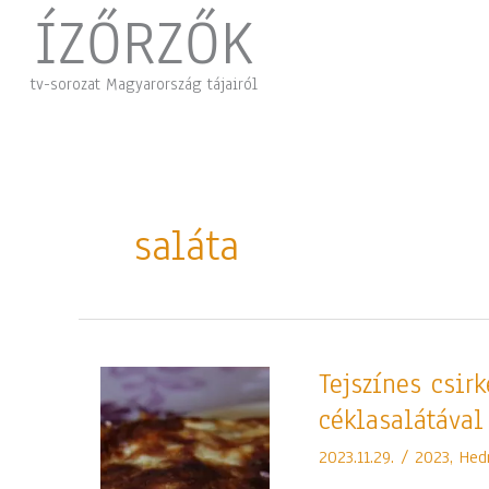
Skip
ÍZŐRZŐK
to
content
tv-sorozat Magyarország tájairól
saláta
Tejszínes
Tejszínes csir
csirkemell
céklasalátával
majonézes,
almás
2023.11.29.
/
2023
,
Hed
céklasalátával