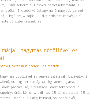
aj, 1 szál zellerzöld, 1 csokor petrezselyemzöld, 3
lyemgyökér, 1 kisebb vöröshagyma, 2 nagyobb gerezd
 só, 1 kg liszt, 4 tojás, 20 dkg szikkadt kenyér, 2 dl
ő este bő vízbe tesszük, és
s májjal, hagymás dödöllével és
al
ytevel
,
Sertéshús ételek
,
Sós tészták
, hagymás dödöllével és vegyes salátával Hozzávalók: 2
észben), 50 dkg sertésmáj, 30 dkg vöröshagyma,
l őrölt paprika, só, 2 teáskanál őrölt feketebors, 4
ipetnyi őrölt kömény, 1 dl rizs, 1,5 dl hús alaplé, 2,5 dl
morzsa. Dödölle: 60 dkg krumpli, só, babérlevél,