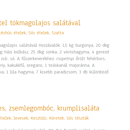
tel tökmagolajos salátával
téshús ételek
,
Sós ételek
,
Szatta
agolajos salátával Hozzávalók: 1,5 kg burgonya, 20 dkg
kg házi kolbász, 25 dkg sonka, 2 vöröshagyma, 4 gerezd
sír, só. A fűszerkeverékhez: csipetnyi őrölt fehérbors,
ny, kakukkfű, oregano, 1 teáskanál majoránna. A
ka, 1 lila hagyma, 7 kisebb paradicsom, 3 db különböző
es, zsemlegombóc, krumplisaláta
ételek, levesek
,
Kesztölc
,
Köretek
,
Sós tészták