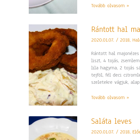
Tovább olvasom »
Rántott
Rántott hal ma
hal
2020.01.07.
/
2018
,
Hal
majonézes
krumpli
Rántott hal majonézes 
salátával
liszt, 4 tojás, zsemlem
lila hagyma, 2 tojás s
tejföl, fél deci citrom
szeletekre vágjuk, ala
Tovább olvasom »
Saláta
Saláta leves
leves
2020.01.07.
/
2018
,
Elő