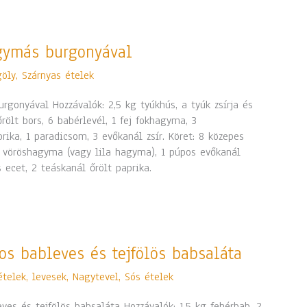
agymás burgonyával
göly
,
Szárnyas ételek
rgonyával Hozzávalók: 2,5 kg tyúkhús, a tyúk zsírja és
rölt bors, 6 babérlevél, 1 fej fokhagyma, 3
rika, 1 paradicsom, 3 evőkanál zsír. Köret: 8 közepes
e vöröshagyma (vagy lila hagyma), 1 púpos evőkanál
 ecet, 2 teáskanál őrölt paprika.
s bableves és tejfölös babsaláta
ételek, levesek
,
Nagytevel
,
Sós ételek
s és tejfölös babsaláta Hozzávalók: 1,5 kg fehérbab, 2