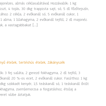
ajonézes, almás céklasalátával Hozzávalók: 1 kg
iszt, 4 tojás, 30 dkg trappista sajt, só, 5 dl főzőtejszín,
tához: 2 cékla, 2 evőkanál só, 5 evőkanál cukor, 1
1 alma, 1 lilahagyma, 2 evőkanál tejföl, 2 dl majonéz.
uk, a vastagabbakat […]
nyű ételek
,
Sertéshús ételek
,
Zákányszék
k: 3 fej saláta, 2 gerezd fokhagyma, 2 dl tejföl, 3
vőkanál 20 %-os ecet, 2 evőkanál cukor. Fasírthoz: 1 kg
 dkg szikkadt kenyér, 1,5 teáskanál só, 1 teáskanál őrölt
okhagyma, zsemlemorzsa a forgatáshoz, étolaj a
eret vízbe áztatjuk.