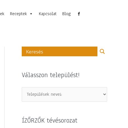
nek
Receptek
Kapcsolat
Blog
Válasszon települést!
ÍZŐRZŐK tévésorozat