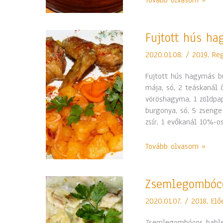
Tovább olvasom »
Fujtott
Fujtott hús h
hús
2020.01.08.
/
2019
,
Re
hagymás
burgonyával
Fujtott hús hagymás bu
mája, só, 2 teáskanál ő
vöröshagyma, 1 zöldpap
burgonya, só, 5 zseng
zsír, 1 evőkanál 10%-os
Tovább olvasom »
Zsemlegombócos
Zsemlegombóco
bableves
2020.01.07.
/
2018
,
Elő
és
tejfölös
Zsemlegombócos bableve