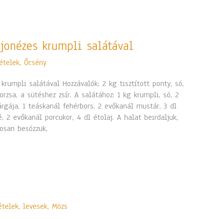
jonézes krumpli salátával
ételek
,
Őcsény
krumpli salátával Hozzávalók: 2 kg tisztított ponty, só,
orzsa, a sütéshez zsír. A salátához: 1 kg krumpli, só, 2
árgája, 1 teáskanál fehérbors, 2 evőkanál mustár, 3 dl
lé, 2 evőkanál porcukor, 4 dl étolaj. A halat beirdaljuk,
posan besózzuk,
ételek, levesek
,
Mözs