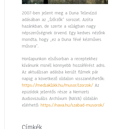
2007-ben jelent meg a Duna Televízió
adásában az „Ízőrzők” sorozat. Azóta
hazánkban, de szerte a világban nagy
népszerűségnek örvend. Egy kedves nézőnk
mondta, hogy „ez a Duna Tévé kézműves
műsora”.
Honlapunkon elsősorban a receptekhez
kívánunk minél könnyebb hozzáférést adni.
Az aktuálisan adásba került filmek pár
napig a következő oldalon visszanézhetők:
https://mediaklikk.hu/musor/izorzok/
Az
epizódok jelentős része a Nemzeti
Audiovizuális Archívum (NAVA) oldalán
elérhető:
https://nava.hu/szabad-musorok/
Címkék