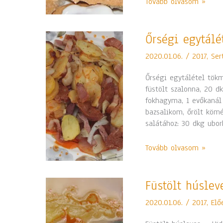
Tovább olvasom »
Őrségi
Őrségi egytálé
egytálétel
2020.01.06.
/
2017
,
Ser
tökmagolajos
salátával
Őrségi egytálétel tökm
füstölt szalonna, 20 d
fokhagyma, 1 evőkanál z
bazsalikom, őrölt kömé
salátához: 30 dkg ubor
Tovább olvasom »
Füstölt
Füstölt húslev
húsleves,
2020.01.06.
/
2017
,
Elő
zsemlegombóc,
krumplisaláta