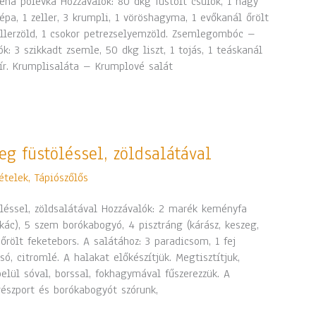
ená polevká Hozzávalók: 80 dkg füstölt csülök, 1 nagy
épa, 1 zeller, 3 krumpli, 1 vöröshagyma, 1 evőkanál őrölt
zellerzöld, 1 csokor petrezselyemzöld. Zsemlegombóc –
k: 3 szikkadt zsemle, 50 dkg liszt, 1 tojás, 1 teáskanál
sír. Krumplisaláta – Krumplové salát
eg füstöléssel, zöldsalátával
ételek
,
Tápiószőlős
léssel, zöldsalátával Hozzávalók: 2 marék keményfa
akác), 5 szem borókabogyó, 4 pisztráng (kárász, keszeg,
őrölt feketebors. A salátához: 3 paradicsom, 1 fej
só, citromlé. A halakat előkészítjük. Megtisztítjuk,
elül sóval, borssal, fokhagymával fűszerezzük. A
részport és borókabogyót szórunk,