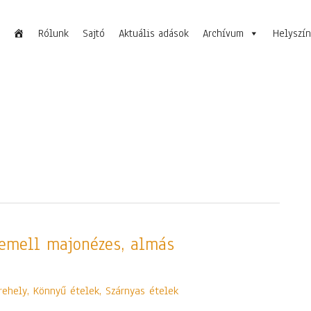
Rólunk
Sajtó
Aktuális adások
Archívum
Helyszí
kemell majonézes, almás
rehely
,
Könnyű ételek
,
Szárnyas ételek