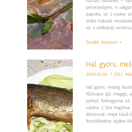
Füstölt húsleves – Ujd
petrezselyem, 4 sárgar
paprika, só, 1 csokor 
Velke haluski Hozzávaló
só, 1 evőkanál sertész
Tovább olvasom »
Hal
Hal gyors, mel
gyors,
2020.01.06.
/
2017
,
Hal
meleg
füstöléssel,
Hal gyors, meleg füstö
zöldsalátával
fűrészpor (pl. meggy, 
ponty), fokhagyma, só, 
saláta, 2 lila hagyma, 
átmossuk, majd kívül-b
füstölőedény aljába fű