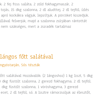
: 2 fej friss saláta, 2 zöld fokhagymaszár, 2
ojás, 15 dkg szalonna, 2 dl aludttej, 2 dl tejföl, ízlés
 apró kockákra vágjuk, lepirítjuk. A pörcöket kiszedjük.
illával felverjük, majd a szalonna zsírjában rántottát
i nem szükséges, mert a zsiradék tartalmaz
ángos főtt salátával
ngyöstarján
,
Sós tészták
tt salátával Hozzávalók: (2 lángoshoz) 1 kg liszt, 5 dkg
20 dkg füstölt szalonna, 2 gerezd fokhagyma, 2 dl tejföl.
20 dkg füstölt szalonna, 1 vöröshagyma, 3 gerezd
cet, 2 dl tejföl, só. A lisztre rámorzsoljuk az élesztőt,